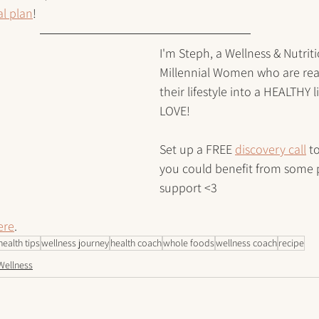
l plan
!
I'm Steph, a Wellness & Nutrit
Millennial Women who are rea
their lifestyle into a HEALTHY li
LOVE!
Set up a FREE 
discovery call
 t
you could benefit from some p
support <3
ere
.
health tips
wellness journey
health coach
whole foods
wellness coach
recipe
Wellness