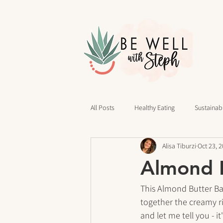
All Posts
Healthy Eating
Sustainabl
Alisa Tiburzi
Oct 23, 
40 Days of Writing
Daily Routines
Almond B
cravings
Mindset
Stress Rel
This Almond Butter Ban
together the creamy r
and let me tell you - it