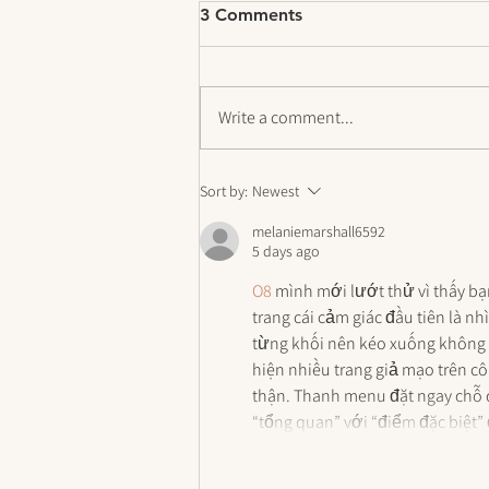
3 Comments
Write a comment...
5 Simple Steps to Get a
Sort by:
Newest
Healthy Mindset RIGHT
NOW
melaniemarshall6592
5 days ago
O8
 mình mới lướt thử vì thấy bạ
trang cái cảm giác đầu tiên là n
từng khối nên kéo xuống không b
hiện nhiều trang giả mạo trên c
thận. Thanh menu đặt ngay chỗ d
“tổng quan” với “điểm đặc biệ