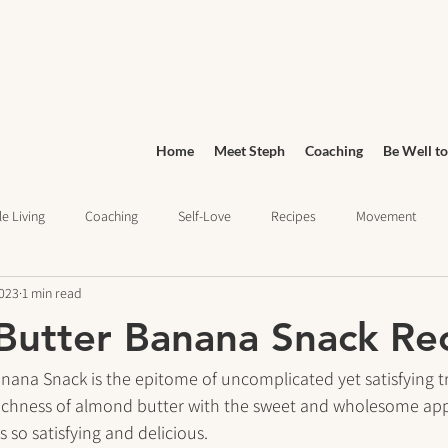
Home
Meet Steph
Coaching
Be Well to
e Living
Coaching
Self-Love
Recipes
Movement
2023
1 min read
Wellness
Grocery Shopping
sleep health
Wellness Jo
utter Banana Snack Re
ief
Education
ana Snack is the epitome of uncomplicated yet satisfying tre
ichness of almond butter with the sweet and wholesome app
's so satisfying and delicious. 