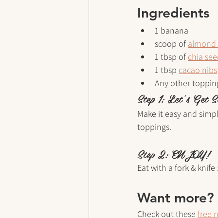
Ingredients
1 banana
scoop of 
almond 
1 tbsp of 
chia see
1 tbsp 
cacao nibs
Any other toppin
Step 1: Let’s Get S
Make it easy and simpl
toppings. 
Step 2: ENJOY!
Eat with a fork & knife :
Want more?
Check out these 
free 