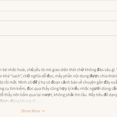
Plant-Based John Legend
3 Si
Macaroni and Cheese
Drai
Digi
n bè nhắc hoài, chủ yếu tò mò giao diện thôi chứ không đào sâu gì. 
hìn khá “sạch”, chữ nghĩa dễ đọc, mấy phần nội dung được chia thàn
ị rối mắt. Mình có để ý họ có đoạn cảnh báo về chuyện gần đây xuấ
ông cụ tìm kiếm, đọc qua thấy cũng hợp lý kiểu nhắc người dùng cẩ
ễ thấy nên bấm qua lại mượt, không phải tìm lâu. Mấy tiêu đề dạng
t” được đóng khung rõ…
Show More