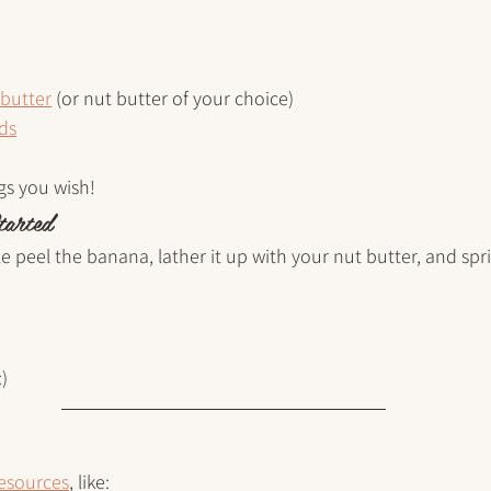
butter
 (or nut butter of your choice)
ds
gs you wish!
tarted
e peel the banana, lather it up with your nut butter, and spr
) 
resources
, like: