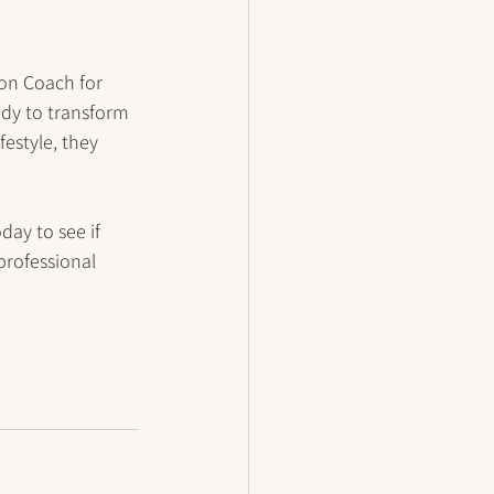
ion Coach for 
dy to transform 
festyle, they 
oday to see if 
rofessional 