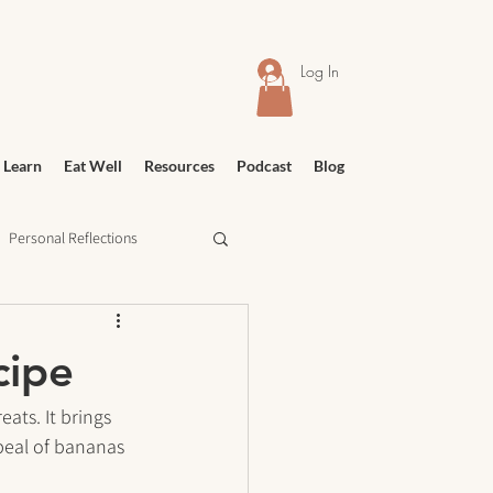
Log In
 Learn
Eat Well
Resources
Podcast
Blog
Personal Reflections
urney
Meditation
cipe
ats. It brings 
eal of bananas 