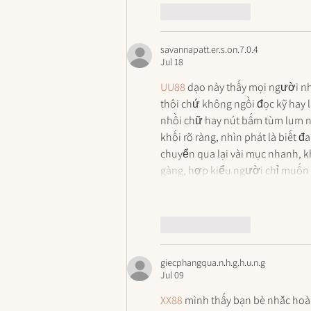
Like
Reply
savannapatt.er.s.on.7.0.4
Jul 18
UU88
 dạo này thấy mọi người nh
thôi chứ không ngồi đọc kỹ hay l
nhồi chữ hay nút bấm tùm lum nê
khối rõ ràng, nhìn phát là biết
chuyển qua lại vài mục nhanh, 
gàng, hợp kiểu người chỉ muốn
Like
Reply
giecphangqua.n.h.g.h.u.n.g
Jul 09
XX88
 mình thấy bạn bè nhắc hoà