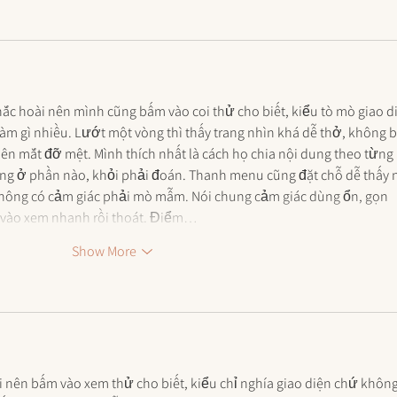
ắc hoài nên mình cũng bấm vào coi thử cho biết, kiểu tò mò giao d
àm gì nhiều. Lướt một vòng thì thấy trang nhìn khá dễ thở, không b
n mắt đỡ mệt. Mình thích nhất là cách họ chia nội dung theo từng 
 đang ở phần nào, khỏi phải đoán. Thanh menu cũng đặt chỗ dễ thấy 
không có cảm giác phải mò mẫm. Nói chung cảm giác dùng ổn, gọn 
 vào xem nhanh rồi thoát. Điểm…
Show More
i nên bấm vào xem thử cho biết, kiểu chỉ nghía giao diện chứ không