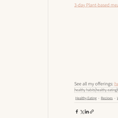
3-day Plant-based mea
See all my offerings: 
h
healthy habits
healthy eating
Healthy Eating
Recipes